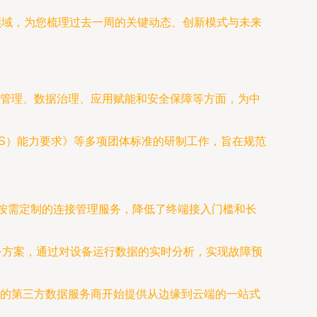
领域，为您梳理过去一周的关键动态、创新模式与未来
管理、数据治理、应用赋能和安全保障等方面，为中
aS）能力要求》等多项团体标准的研制工作，旨在规范
灵活、按需定制的连接管理服务，降低了终端接入门槛和长
务方案，通过对设备运行数据的实时分析，实现故障预
的第三方数据服务商开始提供从边缘到云端的一站式