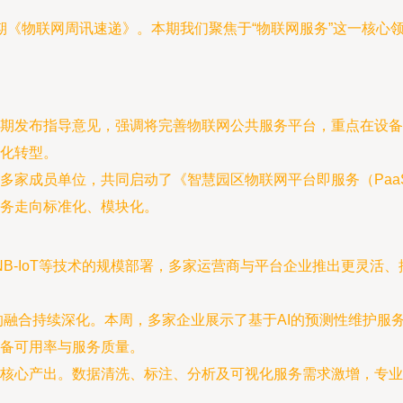
期《物联网周讯速递》。本期我们聚焦于“物联网服务”这一核心
期发布指导意见，强调将完善物联网公共服务平台，重点在设备
化转型。
多家成员单位，共同启动了《智慧园区物联网平台即服务（Pa
务走向标准化、模块化。
ap、NB-IoT等技术的规模部署，多家运营商与平台企业推出更
的融合持续深化。本周，多家企业展示了基于AI的预测性维护服
备可用率与服务质量。
核心产出。数据清洗、标注、分析及可视化服务需求激增，专业