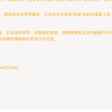
、能源优化管理等服务，正成为企业实现“双碳”目标的重要工具
现。从连接到管理，从数据到智能，物联网服务正成为赋能千行
推动物联网服务向更高水平迈进。
/51.html