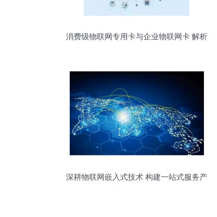
消费级物联网专用卡与企业物联网卡 解析
其区别与联系
深耕物联网嵌入式技术 构建一站式服务产
业链的实践路径