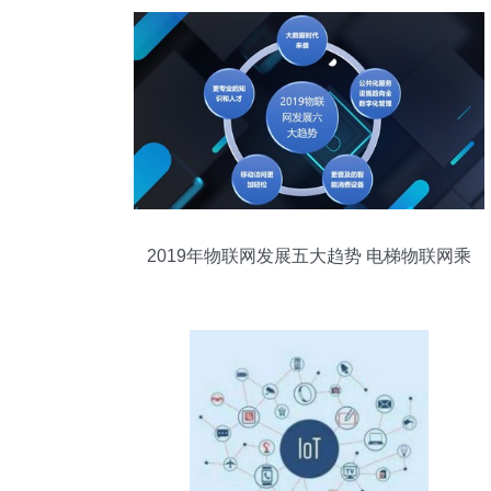
2019年物联网发展五大趋势 电梯物联网乘
风而行