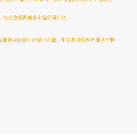
，绿色物联网服务市场前景广阔。
百业数字化转型的核心引擎。中关村物联网产业联盟将