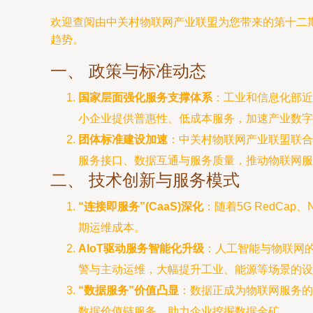
欢迎查阅由中关村物联网产业联盟为您带来的第十二
趋势。
一、 政策与标准动态
国家层面强化服务支撑体系
：工业和信息化部近
小企业提供普惠性、低成本服务，加速产业数字
团体标准建设加速
：中关村物联网产业联盟联合
服务接口、数据互通与服务质量，推动物联网服
二、 技术创新与服务模式
“连接即服务”(CaaS)深化
：随着5G RedC
期运维成本。
AIoT驱动服务智能化升级
：人工智能与物联网
警与主动运维，大幅提升工业、能源等场景的设
“数据服务”价值凸显
：数据正成为物联网服务的
数据价值链服务，助力企业挖掘数据金矿。