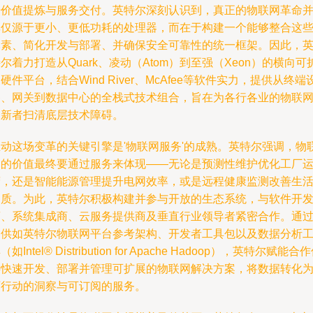
据价值提炼与服务交付。英特尔深刻认识到，真正的物联网革命
非仅源于更小、更低功耗的处理器，而在于构建一个能够整合这
元素、简化开发与部署、并确保安全可靠性的统一框架。因此，
尔着力打造从Quark、凌动（Atom）到至强（Xeon）的横向可
硬件平台，结合Wind River、McAfee等软件实力，提供从终端
备、网关到数据中心的全栈式技术组合，旨在为各行各业的物联
创新者扫清底层技术障碍。
推动这场变革的关键引擎是'物联网服务'的成熟。英特尔强调，物
网的价值最终要通过服务来体现——无论是预测性维护优化工厂
营，还是智能能源管理提升电网效率，或是远程健康监测改善生
品质。为此，英特尔积极构建并参与开放的生态系统，与软件开
商、系统集成商、云服务提供商及垂直行业领导者紧密合作。通
提供如英特尔物联网平台参考架构、开发者工具包以及数据分析
（如Intel® Distribution for Apache Hadoop），英特尔赋能合
伴快速开发、部署并管理可扩展的物联网解决方案，将数据转化
可行动的洞察与可订阅的服务。