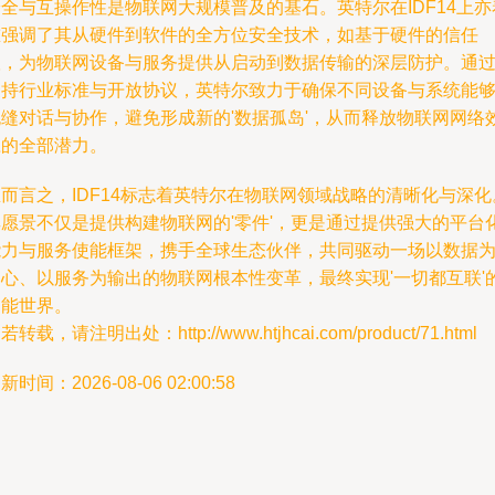
全与互操作性是物联网大规模普及的基石。英特尔在IDF14上亦
重强调了其从硬件到软件的全方位安全技术，如基于硬件的信任
根，为物联网设备与服务提供从启动到数据传输的深层防护。通
支持行业标准与开放协议，英特尔致力于确保不同设备与系统能
无缝对话与协作，避免形成新的'数据孤岛'，从而释放物联网网络
应的全部潜力。
而言之，IDF14标志着英特尔在物联网领域战略的清晰化与深化
其愿景不仅是提供构建物联网的'零件'，更是通过提供强大的平台
能力与服务使能框架，携手全球生态伙伴，共同驱动一场以数据
中心、以服务为输出的物联网根本性变革，最终实现'一切都互联'
智能世界。
若转载，请注明出处：http://www.htjhcai.com/product/71.html
新时间：2026-08-06 02:00:58