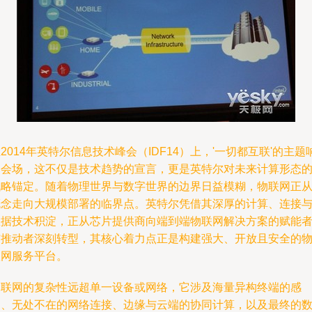
2014年英特尔信息技术峰会（IDF14）上，'一切都互联'的主题
彻会场，这不仅是技术趋势的宣言，更是英特尔对未来计算形态
战略锚定。随着物理世界与数字世界的边界日益模糊，物联网正
概念走向大规模部署的临界点。英特尔凭借其深厚的计算、连接
数据技术积淀，正从芯片提供商向端到端物联网解决方案的赋能
与推动者深刻转型，其核心着力点正是构建强大、开放且安全的
联网服务平台。
物联网的复杂性远超单一设备或网络，它涉及海量异构终端的感
知、无处不在的网络连接、边缘与云端的协同计算，以及最终的